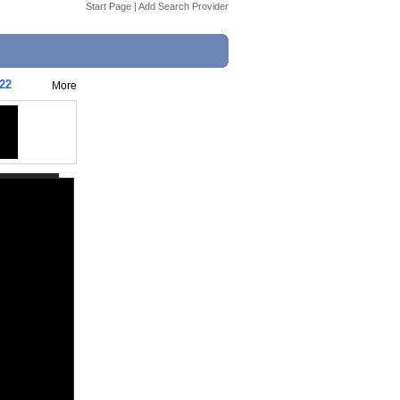
Start Page
|
Add Search Provider
22
More