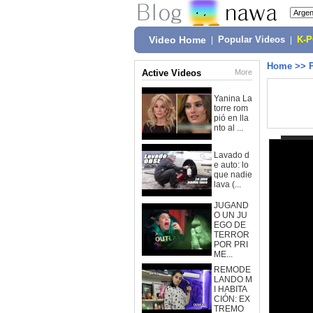
Video Home
|
Popular Videos
|
K-
Home
>>
Active Videos
More
Yanina La
torre rom
pió en lla
nto al ...
Lavado d
e auto: lo
que nadie
lava (...
JUGAND
O UN JU
EGO DE
TERROR
POR PRI
ME...
REMODE
LANDO M
I HABITA
CIÓN: EX
TREMO