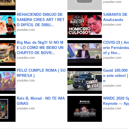
youtube.com
REHACIENDO DIBUJO DE
SAMANTA DE 
SANDRA CIRES ART ! RET
Analizando
O DIFÍCIL DE DIBU...
youtube.com
youtube.com
Big Mac de 5kg!!! SI NO M
COVID-19 | An
E LO COMO ME BEBO UN
erto Fernández
CHUPITO DE BOVR...
of y Hor...
youtube.com
youtube.com
FELIZ CUMPLE ROMA ( SO
Gasté 100,000
RPRESA )
o este video! 
youtube.com
n
youtube.com
Rels B, Morad - NO TE IMA
WWDC 2020 Sp
GINAS
Keynote — Ap
youtube.com
youtube.com