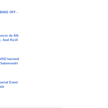
BAKE OFF -
uncio de Alb
, Axel Kicill
 USD haciend
| Salomondri
ecial Event
ple