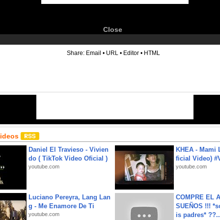
Close
6
Share:
Email
•
URL
•
Editor
•
HTML
Videos
Daniel El Travieso - Vivien
KHEA - Mami L
do ( TikTok Video Oficial )
ficial Video) 
youtube.com
youtube.com
Luciano Pereyra, Lang Lan
COMPRE EL A
g - Me Enamore De Ti
SUEÑOS !!! *s
youtube.com
is padres* ??..