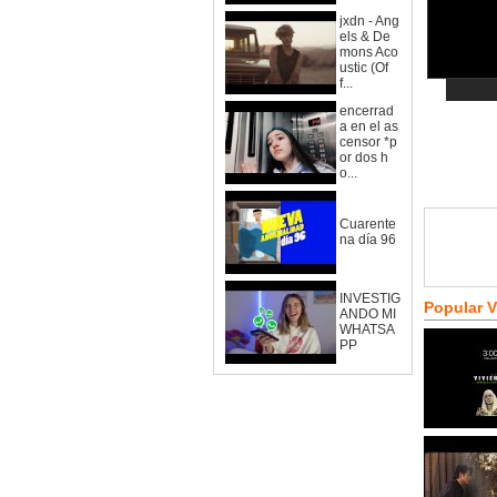
jxdn - Ang
els & De
mons Aco
ustic (Of
f...
encerrad
a en el as
censor *p
or dos h
o...
Cuarente
na día 96
INVESTIG
Popular 
ANDO MI
WHATSA
PP