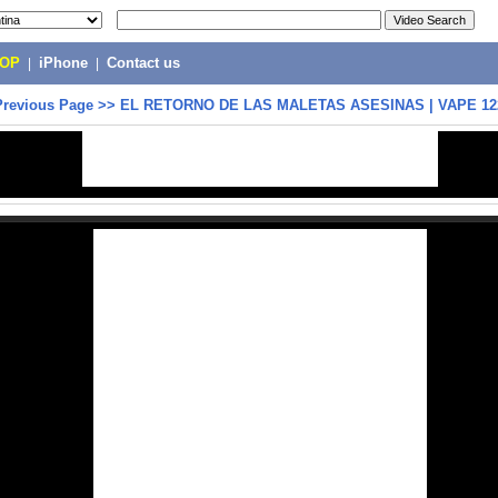
POP
|
iPhone
|
Contact us
Previous Page
>>
EL RETORNO DE LAS MALETAS ASESINAS | VAPE 12