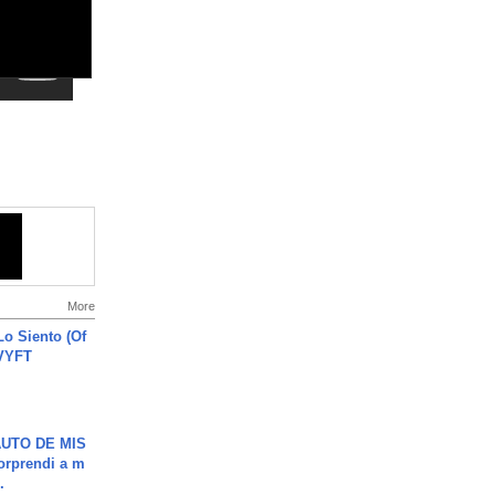
More
o Siento (Of
#VYFT
UTO DE MIS
orprendi a m
.