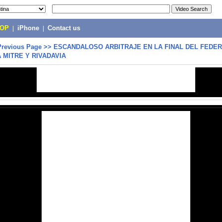
POP
|
iPhone
|
Contact us
Previous Page
>>
ESCANDALOSO ARBITRAJE EN LA FINAL DEL FEDER
A MITRE Y RIVADAVIA