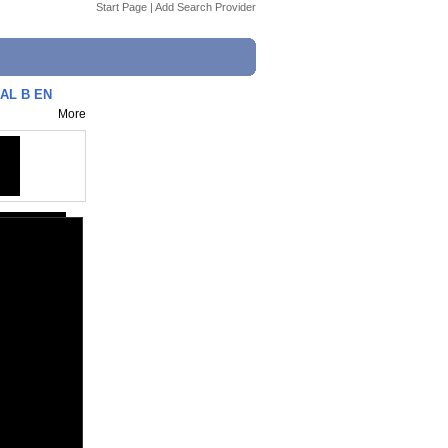
Start Page
|
Add Search Provider
AL B EN
More