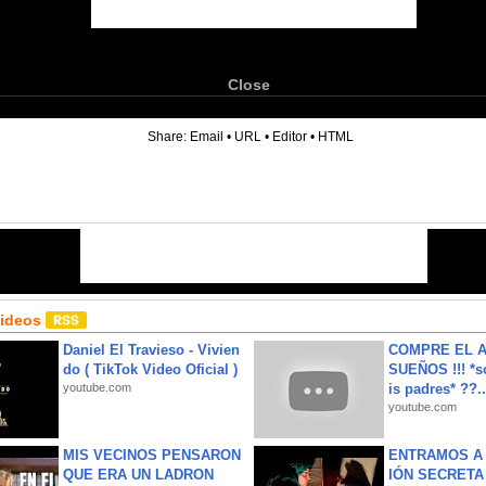
Close
6
Share:
Email
•
URL
•
Editor
•
HTML
Videos
Daniel El Travieso - Vivien
COMPRE EL A
do ( TikTok Video Oficial )
SUEÑOS !!! *s
youtube.com
is padres* ??..
youtube.com
MIS VECINOS PENSARON
ENTRAMOS A 
QUE ERA UN LADRON
IÓN SECRETA