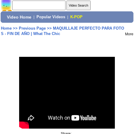
Video Home
|
Popular Videos
|
K-POP
Home
>>
Previous Page
>>
MAQUILLAJE PERFECTO PARA FOTO
S - FIN DE AÑO | What The Chic
More
Share: