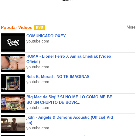
Popular Videos
More
COMUNICADO OXEY
youtube.com
ROMA - Lionel Ferro X Amira Chediak (Video
Oficial)
youtube.com
Rels B, Morad - NO TE IMAGINAS
youtube.com
Big Mac de 5kg!!! SI NO ME LO COMO ME BE
BO UN CHUPITO DE BOVR...
youtube.com
jxdn - Angels & Demons Acoustic (Official Vid
eo)
youtube.com