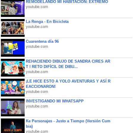
REMODELANDO MI HABITACIÓN: EXTREMO
youtube.com
La Renga - En Bicicleta
youtube.com
Cuarentena día 96
youtube.com
REHACIENDO DIBUJO DE SANDRA CIRES AR
T ! RETO DIFÍCIL DE DIBU...
youtube.com
¡LE HICE ESTO A YOLO AVENTURAS Y ASÍ R
EACCIONARON!
youtube.com
INVESTIGANDO MI WHATSAPP
youtube.com
Ke Personajes - Justo a Tiempo (Versión Cum
bia)
youtube.com