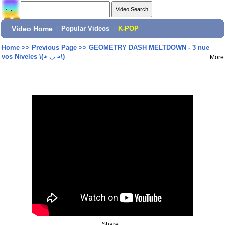
Video Home
|
Popular Videos
|
K-POP
Home
>>
Previous Page
>>
GEOMETRY DASH MELTDOWN - 3 nue
vos Niveles \(◕ ◡ ◕\)
More
Share: