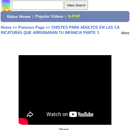
Video Home
|
Popular Videos
|
K-POP
Home
>>
Previous Page
>>
CHISTES PARA ADULTOS EN LAS CA
RICATURAS QUE ARRUINARAN TU INFANCIA PARTE 3
More
Share: