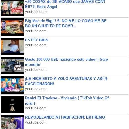
+20 COSAS de SE ACABÓ que JAMÁS CONT
É!!??| Katie Angel
youtube.com
Big Mac de 5kg!!! SI NO ME LO COMO ME BE
BO UN CHUPITO DE BOVR...
youtube.com
ESTOY BIEN
youtube.com
Gasté 100,000 USD haciendo este video! | Salo
mondrin
youtube.com
¡LE HICE ESTO A YOLO AVENTURAS Y ASÍ R
EACCIONARON!
youtube.com
Daniel El Travieso - Viviendo ( TikTok Video Of
icial )
youtube.com
REMODELANDO MI HABITACIÓN: EXTREMO
youtube.com