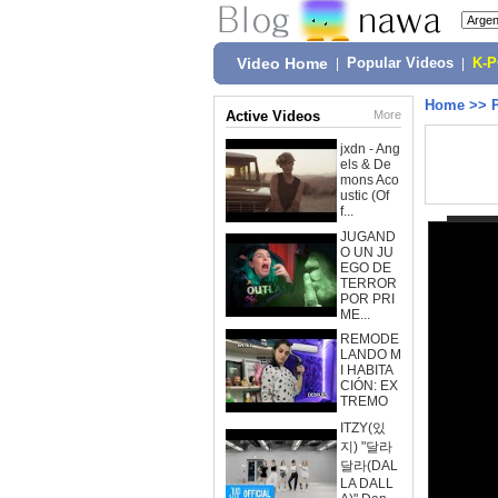
Video Home
|
Popular Videos
|
K-
Home
>>
Active Videos
More
jxdn - Ang
els & De
mons Aco
ustic (Of
f...
JUGAND
O UN JU
EGO DE
TERROR
POR PRI
ME...
REMODE
LANDO M
I HABITA
CIÓN: EX
TREMO
ITZY(있
지) "달라
달라(DAL
LA DALL