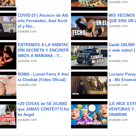
youtube.com
COVID-19 | Anuncio de Alb
MIS VECINO
erto Fernández, Axel Kicill
QUE ERA UN 
of y Hor...
youtube.com
youtube.com
ENTRAMOS A LA HABITAC
Gasté 100,000
IÓN SECRETA Y ENCONTR
o este video! 
AMOS A MARIANA - Y...
n
youtube.com
youtube.com
ROMA - Lionel Ferro X Ami
Luciano Perey
ra Chediak (Video Oficial)
g - Me Enamor
youtube.com
youtube.com
+20 COSAS de SE ACABÓ
¡LE HICE EST
que JAMÁS CONTÉ!!??| Ka
VENTURAS Y 
tie Angel
ONARON!
youtube.com
youtube.com