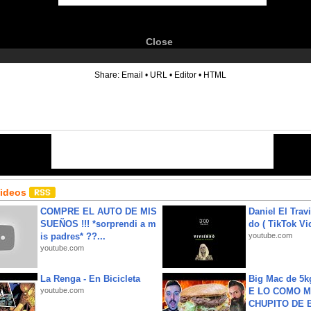
Close
6
Share:
Email
•
URL
•
Editor
•
HTML
Videos
COMPRE EL AUTO DE MIS
Daniel El Trav
SUEÑOS !!! *sorprendi a m
do ( TikTok Vid
is padres* ??...
youtube.com
youtube.com
La Renga - En Bicicleta
Big Mac de 5k
youtube.com
E LO COMO M
CHUPITO DE B