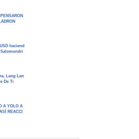
S PENSARON
LADRON
 USD haciend
| Salomondri
ra, Lang Lan
e De Ti
O A YOLO A
ASÍ REACCI