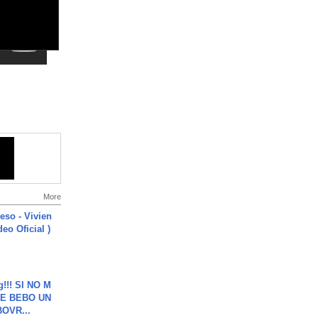
More
ieso - Vivien
eo Oficial )
g!!! SI NO M
E BEBO UN
OVR...