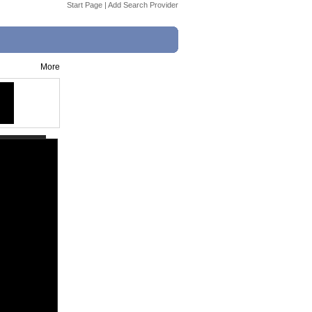
Start Page
|
Add Search Provider
More