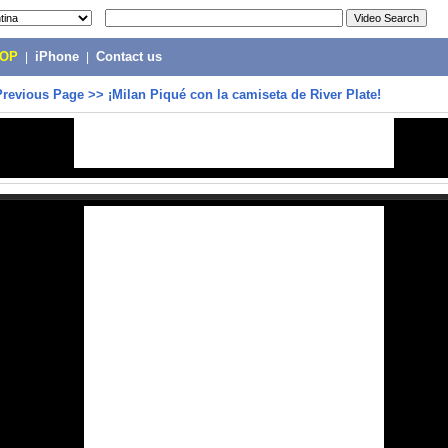
POP
|
iPhone
|
Contact us
Previous Page
>>
¡Milan Piqué con la camiseta de River Plate!