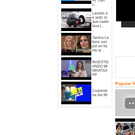
A)" Dan
c...
Lavado d
e auto: lo
que nadie
lava (...
Yanina La
torre rom
pió en lla
nto al ...
INVESTIG
ANDO MI
WHATSA
PP
Popular 
Cuarente
na día 96