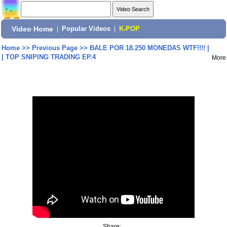
Video Home
|
Popular Videos
|
K-POP
Home
>>
Previous Page
>>
BALE POR 18.250 MONEDAS WTF!!!! |
| TOP SNIPING TRADING EP.4
More
Share: