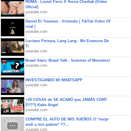
ROMA - Lionel Ferro X Amira Chediak (Video
Oficial)
youtube.com
Daniel El Travieso - Viviendo ( TikTok Video Of
icial )
youtube.com
Luciano Pereyra, Lang Lang - Me Enamore De
Ti
youtube.com
Brawl Stars: Brawl Talk - Summer of Monsters!
youtube.com
INVESTIGANDO MI WHATSAPP
youtube.com
+20 COSAS de SE ACABÓ que JAMÁS CONT
É!!??| Katie Angel
youtube.com
COMPRE EL AUTO DE MIS SUEÑOS !!! *sorpr
endi a mis padres* ??...
youtube.com