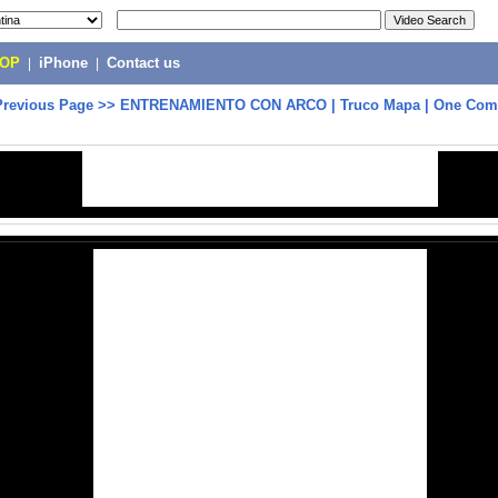
POP
|
iPhone
|
Contact us
Previous Page
>>
ENTRENAMIENTO CON ARCO | Truco Mapa | One Com