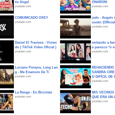
tie Angel
ONARON!
youtube.com
youtube.com
COMUNICADO OXEY
jxdn - Angels
youtube.com
oustic (Officia
youtube.com
Daniel El Travieso - Vivien
imitando a fa
do ( TikTok Video Oficial )
e parezco *o e
youtube.com
youtube.com
Luciano Pereyra, Lang Lan
REHACIENDO 
g - Me Enamore De Ti
SANDRA CIRE
youtube.com
O DIFÍCIL DE 
youtube.com
La Renga - En Bicicleta
MIS VECINO
youtube.com
QUE ERA UN 
youtube.com