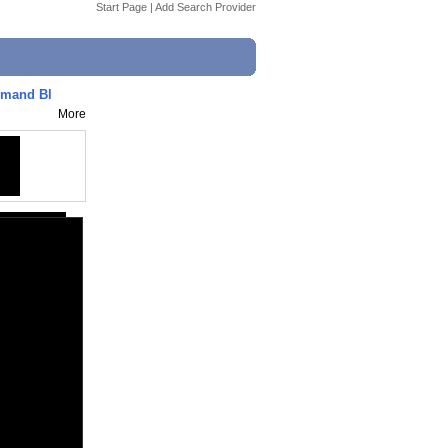
Start Page
|
Add Search Provider
mand Bl
More