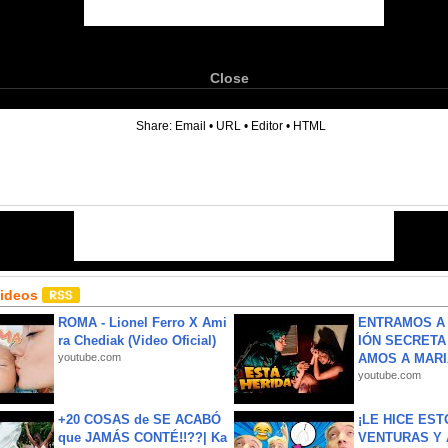
Close
6
Share:
Email
•
URL
•
Editor
•
HTML
Videos
ROMA - Lionel Ferro X Ami
ENTRAMOS A 
ra Chediak (Video Oficial)
IÓN SECRETA
youtube.com
AMOS A MARIA
youtube.com
+20 COSAS de SE ACABÓ
¡LE HICE EST
que JAMÁS CONTÉ!!??| Ka
VENTURAS Y 