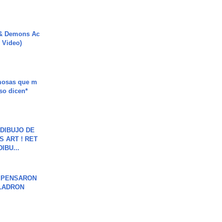
 & Demons Ac
l Video)
mosas que m
so dicen*
DIBUJO DE
S ART ! RET
DIBU...
S PENSARON
LADRON