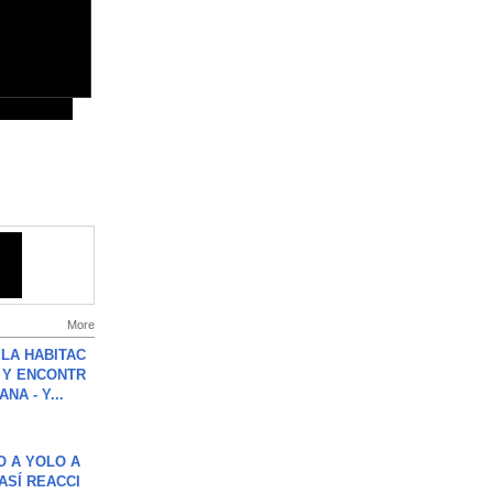
More
LA HABITAC
 Y ENCONTR
NA - Y...
O A YOLO A
ASÍ REACCI