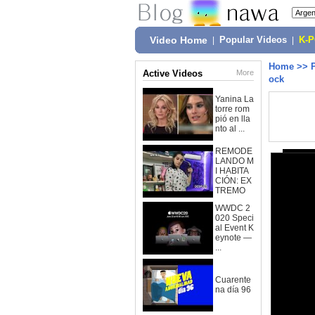
Video Home
|
Popular Videos
|
K-
Home
>>
Active Videos
More
ock
Yanina La
torre rom
pió en lla
nto al ...
REMODE
LANDO M
I HABITA
CIÓN: EX
TREMO
WWDC 2
020 Speci
al Event K
eynote —
...
Cuarente
na día 96