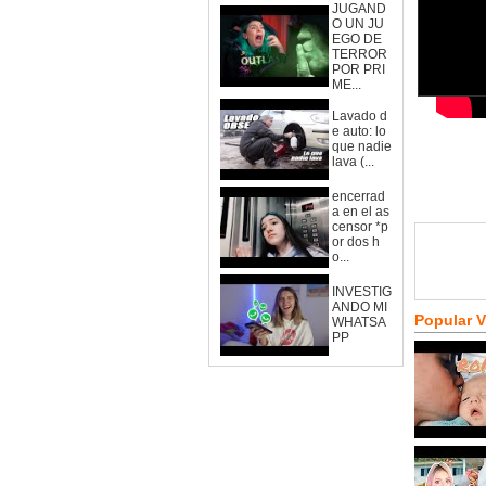
JUGAND
O UN JU
EGO DE
TERROR
POR PRI
ME...
Lavado d
e auto: lo
que nadie
lava (...
encerrad
a en el as
censor *p
or dos h
o...
INVESTIG
ANDO MI
Popular 
WHATSA
PP