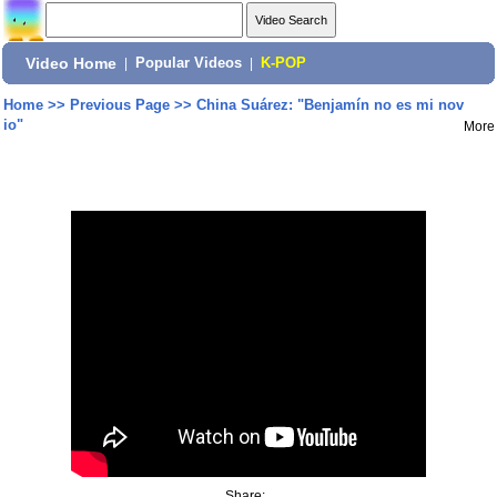
Video Home
|
Popular Videos
|
K-POP
Home
>>
Previous Page
>>
China Suárez: "Benjamín no es mi nov
io"
More
Share: