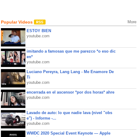
Popular Videos
More
ESTOY BIEN
youtube.com
imitando a famosas que me parezco *o eso dic
en*
youtube.com
Luciano Pereyra, Lang Lang - Me Enamore De
Ti
youtube.com
encerrada en el ascensor *por dos horas* ahre
youtube.com
Lavado de auto: lo que nadie lava (nivel "obs
e") - Informe -...
youtube.com
WWDC 2020 Special Event Keynote — Apple