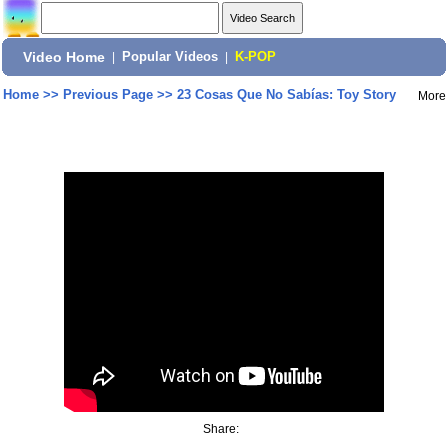
Video Home
|
Popular Videos
|
K-POP
Home
>>
Previous Page
>>
23 Cosas Que No Sabías: Toy Story
More
Share: