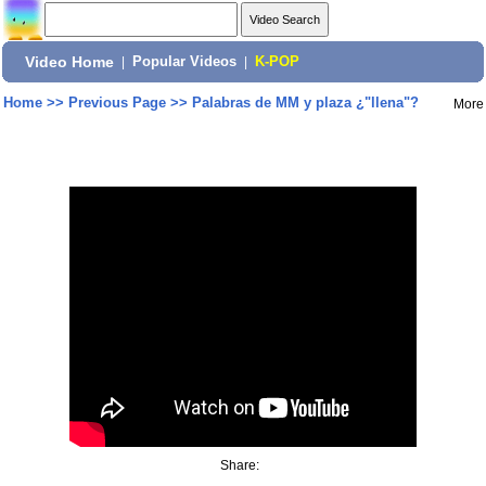
Video Home
|
Popular Videos
|
K-POP
Home
>>
Previous Page
>>
Palabras de MM y plaza ¿"llena"?
More
Share: