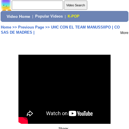
Video Home
|
Popular Videos
|
K-POP
Home
>>
Previous Page
>>
UHC CON EL TEAM MANUSSIIPO | CO
SAS DE MADRES |
More
Share: