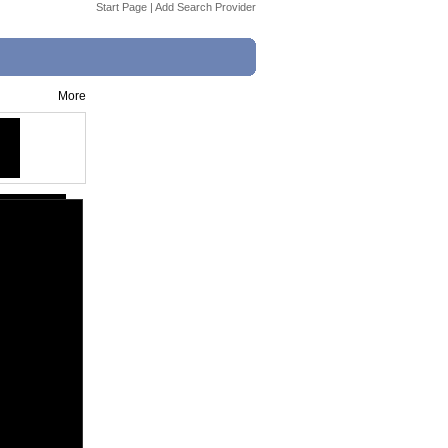
Start Page
|
Add Search Provider
More