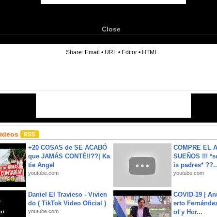
Close
6
Share:
Email
•
URL
•
Editor
•
HTML
Videos
+20 COSAS de SE ACABÓ
COMPRE EL A
que JAMÁS CONTÉ!!??| Ka
SUEÑOS !!! *s
tie Angel
is padres* ??..
youtube.com
youtube.com
Daniel El Travieso - Vivien
COVID-19 | An
do ( TikTok Video Oficial )
erto Fernández
youtube.com
of y Hor...