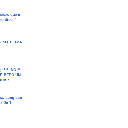
mosas que m
so dicen*
 - NO TE IMA
g!!! SI NO M
E BEBO UN
OVR...
ra, Lang Lan
e De Ti