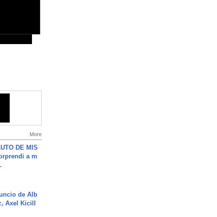
More
UTO DE MIS
orprendi a m
.
uncio de Alb
, Axel Kicill