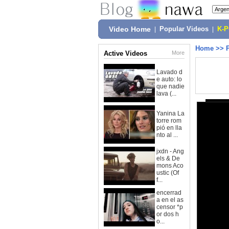
Video Home
|
Popular Videos
|
K-
Home
>>
Active Videos
More
Lavado d
e auto: lo
que nadie
lava (...
Yanina La
torre rom
pió en lla
nto al ...
jxdn - Ang
els & De
mons Aco
ustic (Of
f...
encerrad
a en el as
censor *p
or dos h
o...