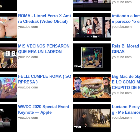
youtube.com
ROMA - Lionel Ferro X Ami
imitando a fa
ra Chediak (Video Oficial)
e parezco *o e
youtube.com
youtube.com
MIS VECINOS PENSARON
Rels B, Morad
QUE ERA UN LADRON
GINAS
youtube.com
youtube.com
FELIZ CUMPLE ROMA ( SO
Big Mac de 5k
RPRESA )
E LO COMO M
youtube.com
CHUPITO DE B
youtube.com
WWDC 2020 Special Event
Luciano Perey
Keynote — Apple
g - Me Enamor
youtube.com
youtube.com