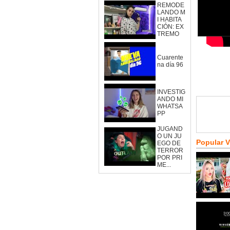
REMODE
LANDO M
I HABITA
CIÓN: EX
TREMO
Cuarente
na día 96
INVESTIG
ANDO MI
WHATSA
PP
JUGAND
O UN JU
Popular 
EGO DE
TERROR
POR PRI
ME...