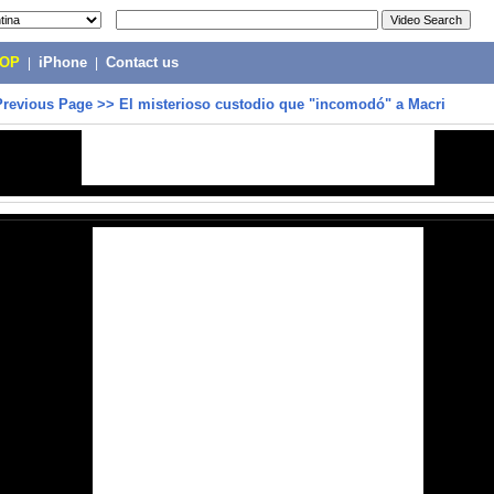
POP
|
iPhone
|
Contact us
Previous Page
>>
El misterioso custodio que "incomodó" a Macri