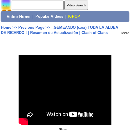
Video Home
|
Popular Videos
|
K-POP
Home
>>
Previous Page
>>
¡¡GEMEANDO (casi) TODA LA ALDEA
DE RICARDO!! | Resumen de Actualización | Clash of Clans
More
Share: