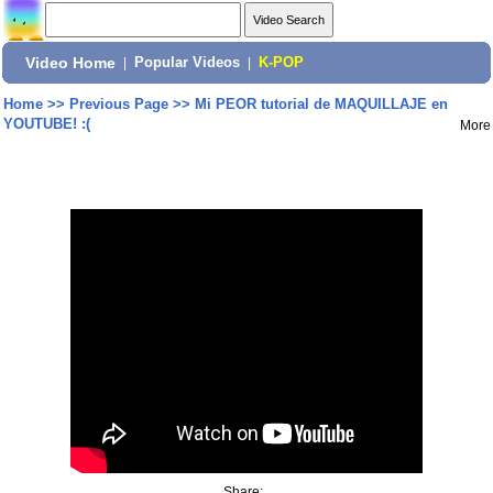
Video Home
|
Popular Videos
|
K-POP
Home
>>
Previous Page
>>
Mi PEOR tutorial de MAQUILLAJE en
YOUTUBE! :(
More
Share: