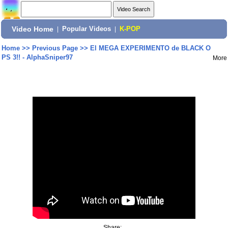
Video Home
|
Popular Videos
|
K-POP
Home
>>
Previous Page
>>
El MEGA EXPERIMENTO de BLACK O
PS 3!! - AlphaSniper97
More
Share: