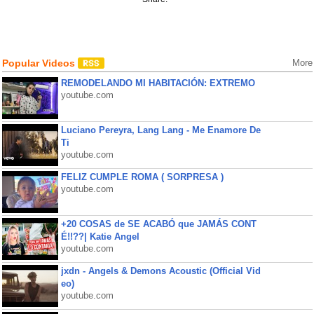
Popular Videos
More
REMODELANDO MI HABITACIÓN: EXTREMO
youtube.com
Luciano Pereyra, Lang Lang - Me Enamore De
Ti
youtube.com
FELIZ CUMPLE ROMA ( SORPRESA )
youtube.com
+20 COSAS de SE ACABÓ que JAMÁS CONT
É!!??| Katie Angel
youtube.com
jxdn - Angels & Demons Acoustic (Official Vid
eo)
youtube.com