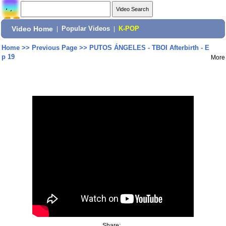
Video Home
|
Popular Videos
|
K-POP
Home
>>
Previous Page
>>
PUTOS ÁNGELES - TBOI Afterbirth - E
p 19
More
Share: