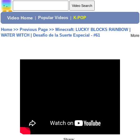
Video Home
|
Popular Videos
|
K-POP
Home
>>
Previous Page
>>
Minecraft: LUCKY BLOCKS RAINBOW |
WATER WITCH | Desafío de la Suerte Especial - #61
More
Share: