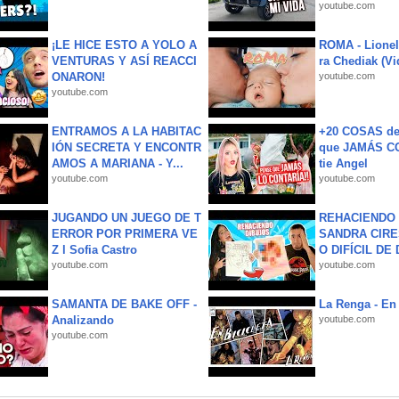
youtube.com
¡LE HICE ESTO A YOLO A
ROMA - Lionel
VENTURAS Y ASÍ REACCI
ra Chediak (Vi
ONARON!
youtube.com
youtube.com
ENTRAMOS A LA HABITAC
+20 COSAS d
IÓN SECRETA Y ENCONTR
que JAMÁS CO
AMOS A MARIANA - Y...
tie Angel
youtube.com
youtube.com
JUGANDO UN JUEGO DE T
REHACIENDO 
ERROR POR PRIMERA VE
SANDRA CIRE
Z l Sofia Castro
O DIFÍCIL DE 
youtube.com
youtube.com
SAMANTA DE BAKE OFF -
La Renga - En 
Analizando
youtube.com
youtube.com