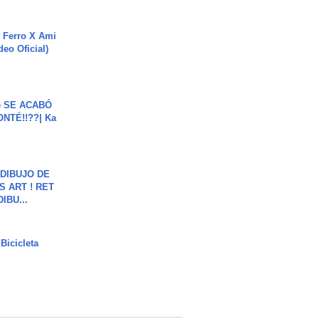
 Ferro X Ami
deo Oficial)
e SE ACABÓ
NTÉ!!??| Ka
DIBUJO DE
S ART ! RET
DIBU...
Bicicleta