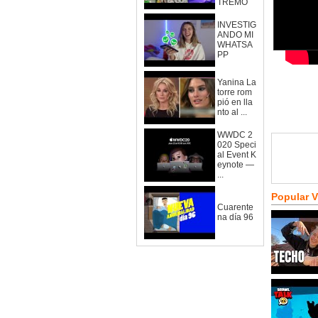
TREMO
INVESTIG
ANDO MI
WHATSA
PP
Yanina La
torre rom
pió en lla
nto al ...
WWDC 2
020 Speci
al Event K
eynote —
...
Popular 
Cuarente
na día 96