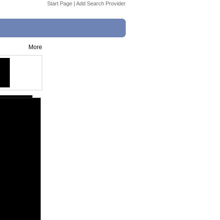
Start Page
|
Add Search Provider
More