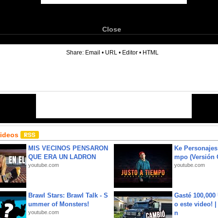
Close
6
Share:
Email
•
URL
•
Editor
•
HTML
Videos
MIS VECINOS PENSARON
Ke Personajes 
QUE ERA UN LADRON
mpo (Versión
youtube.com
youtube.com
Brawl Stars: Brawl Talk - S
Gasté 100,000
ummer of Monsters!
o este video! 
youtube.com
n