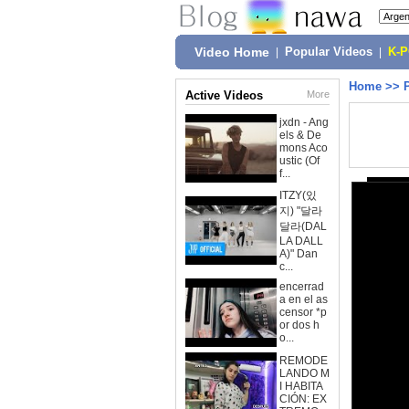
Video Home
|
Popular Videos
|
K-
Home
>>
Active Videos
More
jxdn - Ang
els & De
mons Aco
ustic (Of
f...
ITZY(있
지) "달라
달라(DAL
LA DALL
A)" Dan
c...
encerrad
a en el as
censor *p
or dos h
o...
REMODE
LANDO M
I HABITA
CIÓN: EX