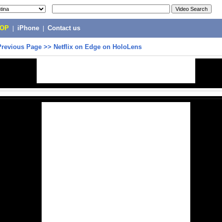
POP
|
iPhone
|
Contact us
Previous Page
>>
Netflix on Edge on HoloLens