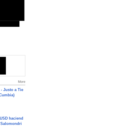
More
- Justo a Tie
 Cumbia)
 USD haciend
| Salomondri