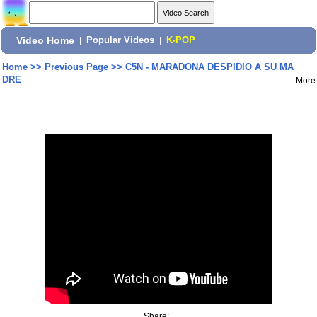
Video Home
|
Popular Videos
|
K-POP
Home
>>
Previous Page
>>
C5N - MARADONA DESPIDIO A SU MA
DRE
More
Share: