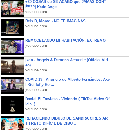
+20 COSAS de SE ACABÓ que JAMÁS CONT
É!!??| Katie Angel
youtube.com
Rels B, Morad - NO TE IMAGINAS
youtube.com
REMODELANDO MI HABITACIÓN: EXTREMO
youtube.com
jxdn - Angels & Demons Acoustic (Official Vid
eo)
youtube.com
COVID-19 | Anuncio de Alberto Fernández, Axe
l Kicillof y Hor...
youtube.com
Daniel El Travieso - Viviendo ( TikTok Video Of
icial )
youtube.com
REHACIENDO DIBUJO DE SANDRA CIRES AR
T ! RETO DIFÍCIL DE DIBU...
youtube.com