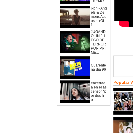
TREMO
jxdn - Ang
els & De
mons Aco
ustic (Of
f...
JUGAND
O UN JU
EGO DE
TERROR
POR PRI
ME...
Cuarente
na día 96
Popular 
encerrad
a en el as
censor *p
or dos h
o...