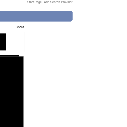
Start Page
|
Add Search Provider
More