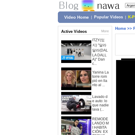
Video Home
|
Popular Videos
|
K-
Home
>>
Active Videos
More
ITZY(있
지) "달라
달라(DAL
LA DALL
A)" Dan
c...
Yanina La
torre rom
pió en lla
nto al ...
Lavado d
e auto: lo
que nadie
lava (...
REMODE
LANDO M
I HABITA
CIÓN: EX