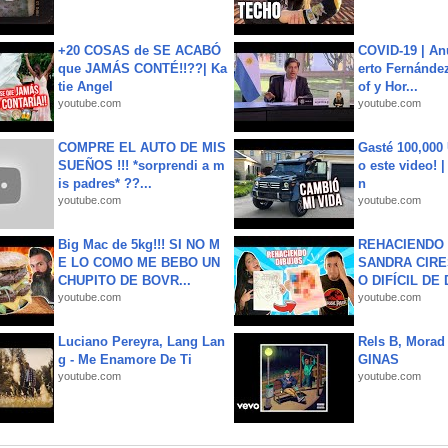
+20 COSAS de SE ACABÓ
COVID-19 | An
que JAMÁS CONTÉ!!??| Ka
erto Fernández
tie Angel
of y Hor...
youtube.com
youtube.com
COMPRE EL AUTO DE MIS
Gasté 100,000
SUEÑOS !!! *sorprendi a m
o este video! 
is padres* ??...
n
youtube.com
youtube.com
Big Mac de 5kg!!! SI NO M
REHACIENDO 
E LO COMO ME BEBO UN
SANDRA CIRE
CHUPITO DE BOVR...
O DIFÍCIL DE 
youtube.com
youtube.com
Luciano Pereyra, Lang Lan
Rels B, Morad
g - Me Enamore De Ti
GINAS
youtube.com
youtube.com