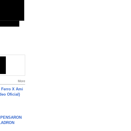
More
 Ferro X Ami
deo Oficial)
S PENSARON
LADRON