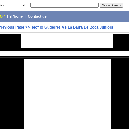
POP
|
iPhone
|
Contact us
Previous Page
>>
Teofilo Gutierrez Vs La Barra De Boca Juniors