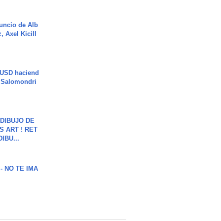
uncio de Alb
, Axel Kicill
 USD haciend
| Salomondri
DIBUJO DE
S ART ! RET
DIBU...
 - NO TE IMA