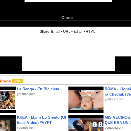
Close
6
Share:
Email
•
URL
•
Editor
•
HTML
Videos
La Renga - En Bicicleta
ROMA - Lionel
youtube.com
ra Chediak (Vi
youtube.com
KHEA - Mami Lo Siento (Of
MIS VECINO
ficial Video) #VYFT
QUE ERA UN 
youtube.com
youtube.com