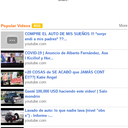
Popular Videos
More
COMPRE EL AUTO DE MIS SUEÑOS !!! *sorpr
endi a mis padres* ??...
youtube.com
COVID-19 | Anuncio de Alberto Fernández, Axe
l Kicillof y Hor...
youtube.com
+20 COSAS de SE ACABÓ que JAMÁS CONT
É!!??| Katie Angel
youtube.com
Gasté 100,000 USD haciendo este video! | Salo
mondrin
youtube.com
Lavado de auto: lo que nadie lava (nivel "obs
e") - Informe -...
youtube.com