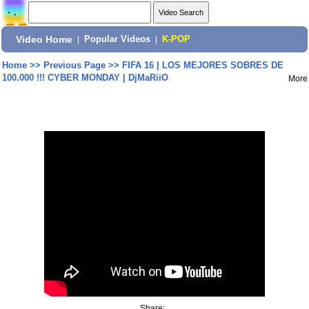
Video Home
|
Popular Videos
|
K-POP
Home
>>
Previous Page
>>
FIFA 16 | LOS MEJORES SOBRES DE
100.000 !!! CYBER MONDAY | DjMaRiiO
More
Share: