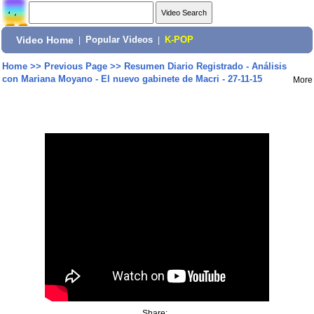
Video Home
|
Popular Videos
|
K-POP
Home
>>
Previous Page
>>
Resumen Diario Registrado - Análisis
con Mariana Moyano - El nuevo gabinete de Macri - 27-11-15
More
Share: