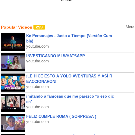
Popular Videos
More
Ke Personajes - Justo a Tiempo (Versión Cum
bia)
youtube.com
INVESTIGANDO MI WHATSAPP
youtube.com
¡LE HICE ESTO A YOLO AVENTURAS Y ASÍ R
EACCIONARON!
youtube.com
imitando a famosas que me parezco *o eso dic
en*
youtube.com
FELIZ CUMPLE ROMA ( SORPRESA )
youtube.com