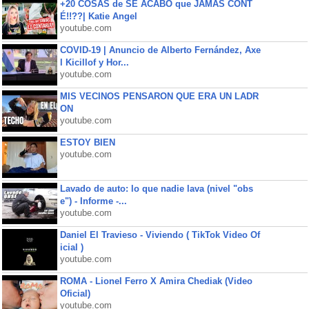
+20 COSAS de SE ACABÓ que JAMÁS CONT
É!!??| Katie Angel
youtube.com
COVID-19 | Anuncio de Alberto Fernández, Axe
l Kicillof y Hor...
youtube.com
MIS VECINOS PENSARON QUE ERA UN LADR
ON
youtube.com
ESTOY BIEN
youtube.com
Lavado de auto: lo que nadie lava (nivel "obs
e") - Informe -...
youtube.com
Daniel El Travieso - Viviendo ( TikTok Video Of
icial )
youtube.com
ROMA - Lionel Ferro X Amira Chediak (Video
Oficial)
youtube.com