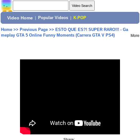
Video Home
|
Popular Videos
|
K-POP
Home
>>
Previous Page
>>
ESTO QUE ES?! SUPER RARO!!! - Ga
meplay GTA 5 Online Funny Moments (Carrera GTA V PS4)
More
Share: