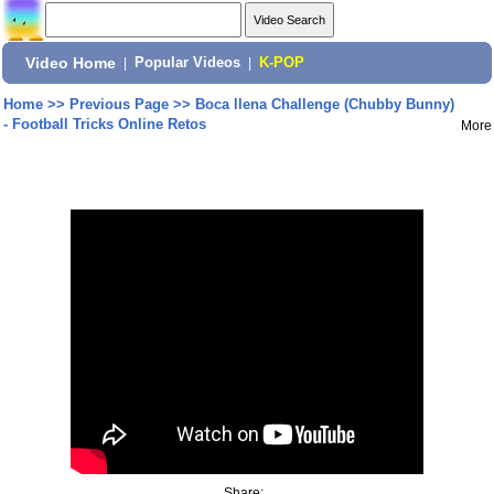
Video Home
|
Popular Videos
|
K-POP
Home
>>
Previous Page
>>
Boca llena Challenge (Chubby Bunny)
- Football Tricks Online Retos
More
Share: