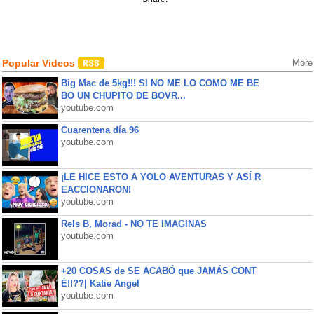
Popular Videos
More
Big Mac de 5kg!!! SI NO ME LO COMO ME BE
BO UN CHUPITO DE BOVR...
youtube.com
Cuarentena día 96
youtube.com
¡LE HICE ESTO A YOLO AVENTURAS Y ASÍ R
EACCIONARON!
youtube.com
Rels B, Morad - NO TE IMAGINAS
youtube.com
+20 COSAS de SE ACABÓ que JAMÁS CONT
É!!??| Katie Angel
youtube.com