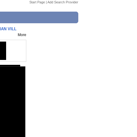
Start Page
|
Add Search Provider
IAN VILL
More