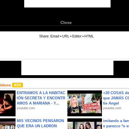
Close
6
Share:
Email
•
URL
•
Editor
•
HTML
Videos
ENTRAMOS A LA HABITAC
+20 COSAS d
IÓN SECRETA Y ENCONTR
que JAMÁS CO
AMOS A MARIANA - Y...
tie Angel
youtube.com
youtube.com
MIS VECINOS PENSARON
imitando a fa
QUE ERA UN LADRON
e parezco *o e