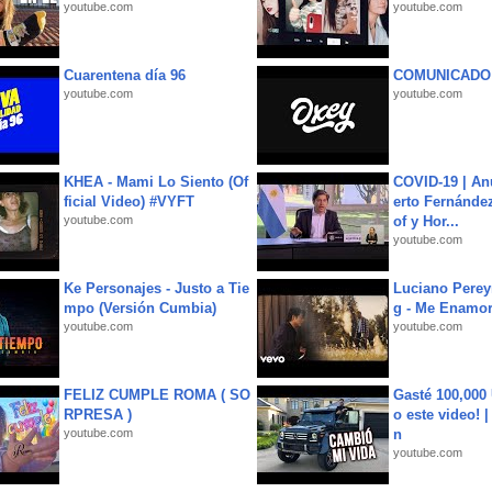
youtube.com
youtube.com
Cuarentena día 96
COMUNICADO
youtube.com
youtube.com
KHEA - Mami Lo Siento (Of
COVID-19 | An
ficial Video) #VYFT
erto Fernández
youtube.com
of y Hor...
youtube.com
Ke Personajes - Justo a Tie
Luciano Perey
mpo (Versión Cumbia)
g - Me Enamor
youtube.com
youtube.com
FELIZ CUMPLE ROMA ( SO
Gasté 100,000
RPRESA )
o este video! 
youtube.com
n
youtube.com