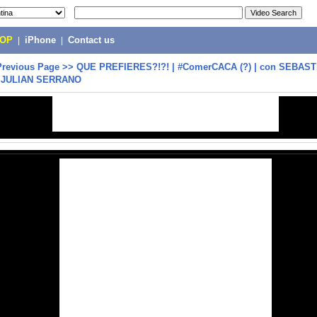
POP
|
iPhone
|
Contact us
Previous Page
>>
QUE PREFIERES?!?! | #ComerCACA (?) | con SEBAST
 JULIAN SERRANO