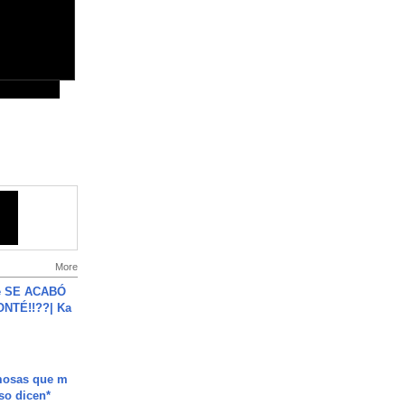
More
e SE ACABÓ
NTÉ!!??| Ka
mosas que m
so dicen*