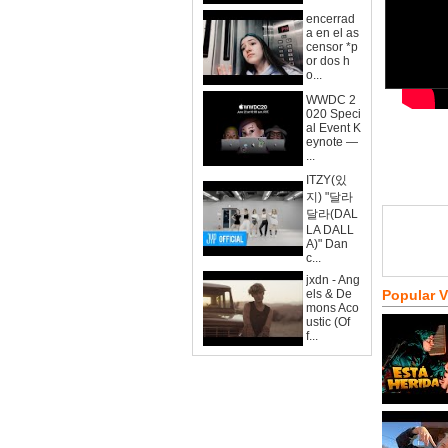
encerrad
a en el as
censor *p
or dos h
o...
WWDC 2
020 Speci
al Event K
eynote —
...
ITZY(있
지) "달라
달라(DAL
LA DALL
A)" Dan
c...
jxdn - Ang
els & De
Popular 
mons Aco
ustic (Of
f...