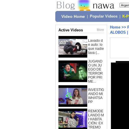
Video Home
|
Popular Videos
|
K-
Home
>>
Active Videos
More
ALOBOS |
Lavado d
e auto: lo
que nadie
lava (...
JUGAND
O UN JU
EGO DE
TERROR
POR PRI
ME...
INVESTIG
ANDO MI
WHATSA
PP
REMODE
LANDO M
I HABITA
CIÓN: EX
TREMO