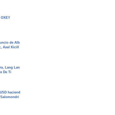
 OXEY
uncio de Alb
, Axel Kicill
ra, Lang Lan
e De Ti
 USD haciend
| Salomondri