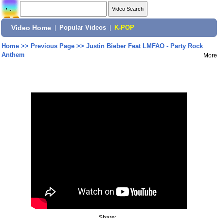
Video Home
|
Popular Videos
|
K-POP
Home
>>
Previous Page
>>
Justin Bieber Feat LMFAO - Party Rock
Anthem
More
Share: