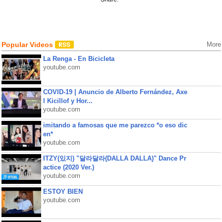
Popular Videos
More
La Renga - En Bicicleta
youtube.com
COVID-19 | Anuncio de Alberto Fernández, Axe
l Kicillof y Hor...
youtube.com
imitando a famosas que me parezco *o eso dic
en*
youtube.com
ITZY(있지) "달라달라(DALLA DALLA)" Dance Pr
actice (2020 Ver.)
youtube.com
ESTOY BIEN
youtube.com