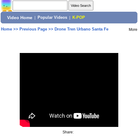
Video Home
|
Popular Videos
|
K-POP
Home
>>
Previous Page
>>
Drone Tren Urbano Santa Fe
More
Share: