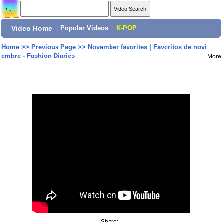
Video Home
|
Popular Videos
|
K-POP
Home
>>
Previous Page
>>
November favorites | Favoritos de novi
embre - Fashion Diaries
More
Share: