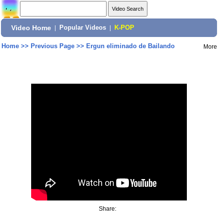
Video Home
|
Popular Videos
|
K-POP
Home
>>
Previous Page
>>
Ergun eliminado de Bailando
More
Share: