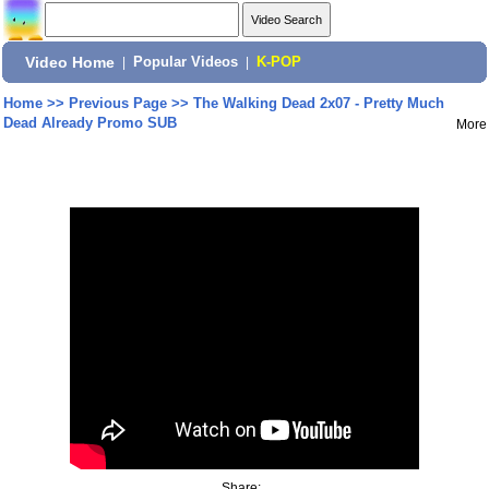
Video Home
|
Popular Videos
|
K-POP
Home
>>
Previous Page
>>
The Walking Dead 2x07 - Pretty Much
Dead Already Promo SUB
More
Share: