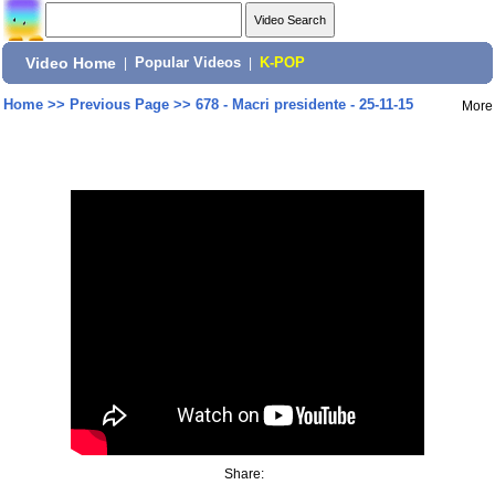
Video Home
|
Popular Videos
|
K-POP
Home
>>
Previous Page
>>
678 - Macri presidente - 25-11-15
More
Share: