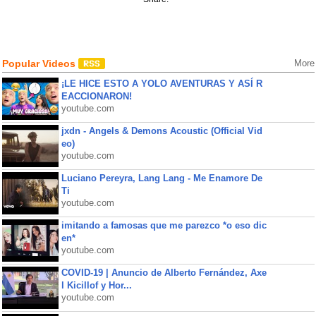
Popular Videos
More
¡LE HICE ESTO A YOLO AVENTURAS Y ASÍ R
EACCIONARON!
youtube.com
jxdn - Angels & Demons Acoustic (Official Vid
eo)
youtube.com
Luciano Pereyra, Lang Lang - Me Enamore De
Ti
youtube.com
imitando a famosas que me parezco *o eso dic
en*
youtube.com
COVID-19 | Anuncio de Alberto Fernández, Axe
l Kicillof y Hor...
youtube.com