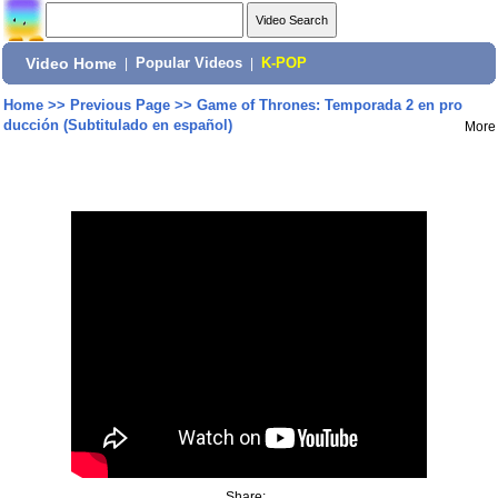
Video Home
|
Popular Videos
|
K-POP
Home
>>
Previous Page
>>
Game of Thrones: Temporada 2 en pro
ducción (Subtitulado en español)
More
Share: