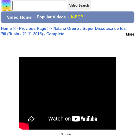
Video Home
|
Popular Videos
|
K-POP
Home
>>
Previous Page
>>
Natalia Oreiro . Super Discoteca de los
'90 (Rusia - 21.11.2015) - Completo
More
Share: