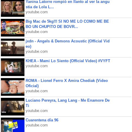
Yanina Latorre rompió en llanto al ver la angu
stia de Lola L...
youtube.com
Big Mac de 5kg!!! SI NO ME LO COMO ME BE
BO UN CHUPITO DE BOVR...
youtube.com
jxdn - Angels & Demons Acoustic (Official Vid
eo)
youtube.com
KHEA - Mami Lo Siento (Official Video) #VYFT
youtube.com
ROMA - Lionel Ferro X Amira Chediak (Video
Oficial)
youtube.com
Luciano Pereyra, Lang Lang - Me Enamore De
Ti
youtube.com
Cuarentena día 96
youtube.com