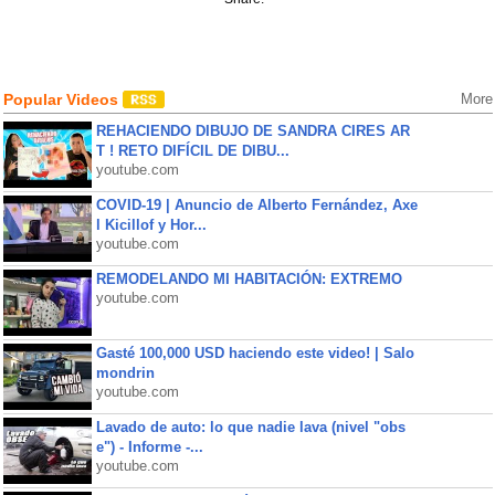
Popular Videos
More
REHACIENDO DIBUJO DE SANDRA CIRES AR
T ! RETO DIFÍCIL DE DIBU...
youtube.com
COVID-19 | Anuncio de Alberto Fernández, Axe
l Kicillof y Hor...
youtube.com
REMODELANDO MI HABITACIÓN: EXTREMO
youtube.com
Gasté 100,000 USD haciendo este video! | Salo
mondrin
youtube.com
Lavado de auto: lo que nadie lava (nivel "obs
e") - Informe -...
youtube.com