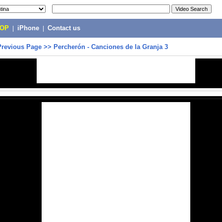
POP
|
iPhone
|
Contact us
Previous Page
>>
Percherón - Canciones de la Granja 3