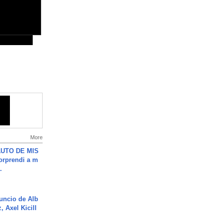
More
UTO DE MIS
orprendi a m
.
uncio de Alb
, Axel Kicill