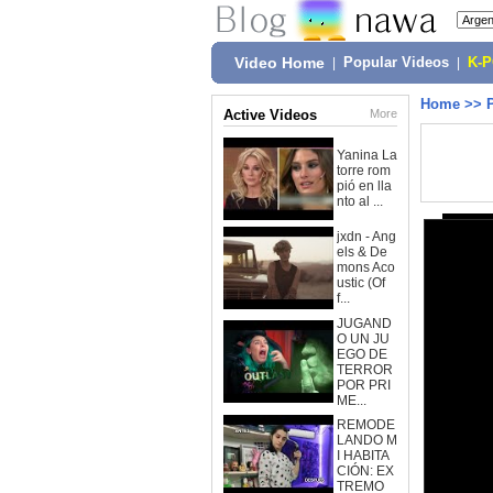
Video Home
|
Popular Videos
|
K-
Home
>>
Active Videos
More
Yanina La
torre rom
pió en lla
nto al ...
jxdn - Ang
els & De
mons Aco
ustic (Of
f...
JUGAND
O UN JU
EGO DE
TERROR
POR PRI
ME...
REMODE
LANDO M
I HABITA
CIÓN: EX
TREMO