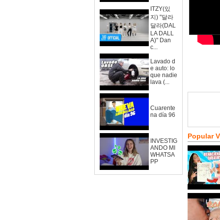
ITZY(있
지) "달라
달라(DAL
LA DALL
A)" Dan
c...
Lavado d
e auto: lo
que nadie
lava (...
Cuarente
na día 96
Popular 
INVESTIG
ANDO MI
WHATSA
PP