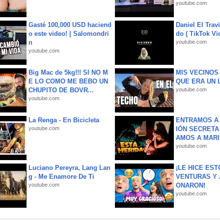
youtube.com
Gasté 100,000 USD haciend
Daniel El Trav
o este video! | Salomondri
do ( TikTok Vid
n
youtube.com
youtube.com
Big Mac de 5kg!!! SI NO M
MIS VECINO
E LO COMO ME BEBO UN
QUE ERA UN 
CHUPITO DE BOVR...
youtube.com
youtube.com
La Renga - En Bicicleta
ENTRAMOS A 
youtube.com
IÓN SECRETA
AMOS A MARIA
youtube.com
Luciano Pereyra, Lang Lan
¡LE HICE EST
g - Me Enamore De Ti
VENTURAS Y 
youtube.com
ONARON!
youtube.com