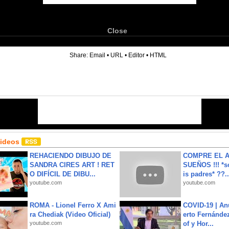
Close
6
Share:
Email
•
URL
•
Editor
•
HTML
Videos
REHACIENDO DIBUJO DE
COMPRE EL A
SANDRA CIRES ART ! RET
SUEÑOS !!! *s
O DIFÍCIL DE DIBU...
is padres* ??..
youtube.com
youtube.com
ROMA - Lionel Ferro X Ami
COVID-19 | An
ra Chediak (Video Oficial)
erto Fernández
youtube.com
of y Hor...