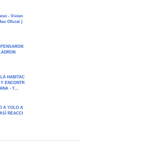
ieso - Vivien
eo Oficial )
S PENSARON
LADRON
LA HABITAC
 Y ENCONTR
NA - Y...
O A YOLO A
ASÍ REACCI