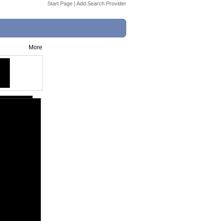
Start Page
|
Add Search Provider
More