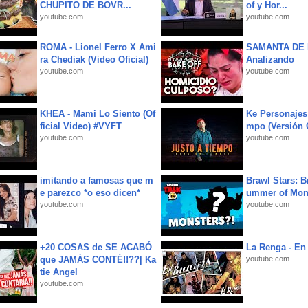
CHUPITO DE BOVR...
of y Hor...
youtube.com
youtube.com
ROMA - Lionel Ferro X Ami
SAMANTA DE 
ra Chediak (Video Oficial)
Analizando
youtube.com
youtube.com
KHEA - Mami Lo Siento (Of
Ke Personajes 
ficial Video) #VYFT
mpo (Versión
youtube.com
youtube.com
imitando a famosas que m
Brawl Stars: B
e parezco *o eso dicen*
ummer of Mon
youtube.com
youtube.com
+20 COSAS de SE ACABÓ
La Renga - En 
que JAMÁS CONTÉ!!??| Ka
youtube.com
tie Angel
youtube.com