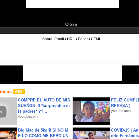
Close
6
Share:
Email
•
URL
•
Editor
•
HTML
Videos
COMPRE EL AUTO DE MIS
FELIZ CUMPL
SUEÑOS !!! *sorprendi a m
RPRESA )
is padres* ??...
youtube.com
youtube.com
Big Mac de 5kg!!! SI NO M
COVID-19 | An
E LO COMO ME BEBO UN
erto Fernández