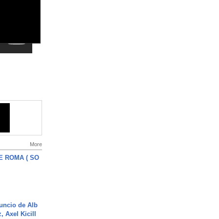
More
E ROMA ( SO
uncio de Alb
, Axel Kicill