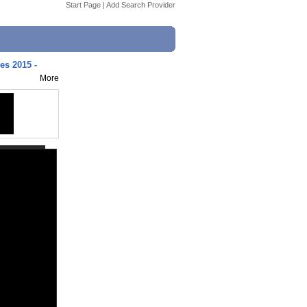
Start Page
|
Add Search Provider
es 2015 -
More