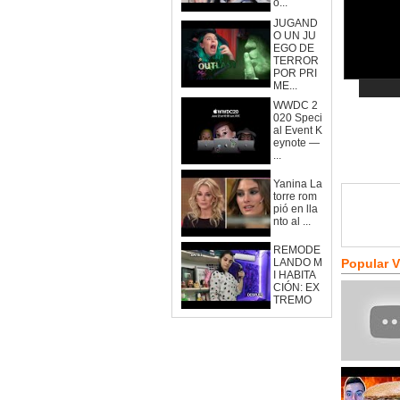
o...
JUGAND
O UN JU
EGO DE
TERROR
POR PRI
ME...
WWDC 2
020 Speci
al Event K
eynote —
...
Yanina La
torre rom
pió en lla
nto al ...
REMODE
LANDO M
Popular 
I HABITA
CIÓN: EX
TREMO