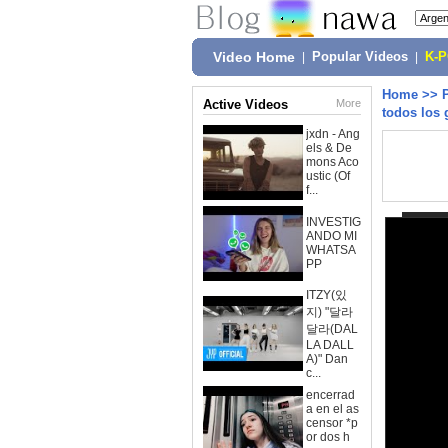
Video Home
|
Popular Videos
|
K-
Home
>>
Active Videos
More
todos los
jxdn - Ang
els & De
mons Aco
ustic (Of
f...
INVESTIG
ANDO MI
WHATSA
PP
ITZY(있
지) "달라
달라(DAL
LA DALL
A)" Dan
c...
encerrad
a en el as
censor *p
or dos h