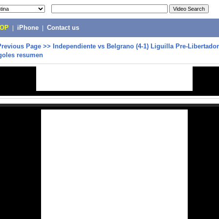
POP
|
iPhone
|
Contact us
Previous Page
>>
Independiente vs Belgrano (4-1) Liguilla Pre-Libertador
 goles resumen