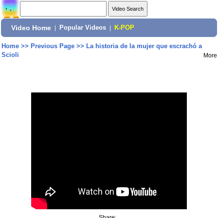
Video Home
|
Popular Videos
|
K-POP
Home
>>
Previous Page
>>
La historia de la mujer que escrachó a
Scioli
More
Share: