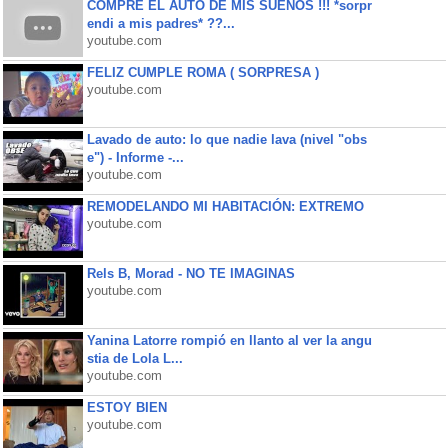
COMPRE EL AUTO DE MIS SUEÑOS !!! *sorpr
endi a mis padres* ??...
youtube.com
FELIZ CUMPLE ROMA ( SORPRESA )
youtube.com
Lavado de auto: lo que nadie lava (nivel "obs
e") - Informe -...
youtube.com
REMODELANDO MI HABITACIÓN: EXTREMO
youtube.com
Rels B, Morad - NO TE IMAGINAS
youtube.com
Yanina Latorre rompió en llanto al ver la angu
stia de Lola L...
youtube.com
ESTOY BIEN
youtube.com