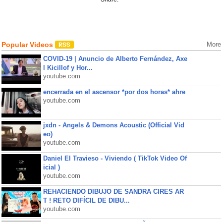
Popular Videos
More
COVID-19 | Anuncio de Alberto Fernández, Axe
l Kicillof y Hor...
youtube.com
encerrada en el ascensor *por dos horas* ahre
youtube.com
jxdn - Angels & Demons Acoustic (Official Vid
eo)
youtube.com
Daniel El Travieso - Viviendo ( TikTok Video Of
icial )
youtube.com
REHACIENDO DIBUJO DE SANDRA CIRES AR
T ! RETO DIFÍCIL DE DIBU...
youtube.com