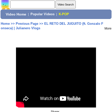
Video Home
|
Popular Videos
|
K-POP
Home
>>
Previous Page
>>
EL RETO DEL JUGUITO (ft. Gonzalo F
onseca) | Julianero Vlogs
More
Share: