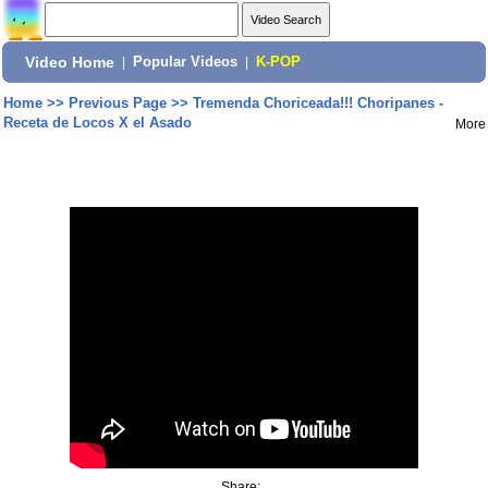
Video Home
|
Popular Videos
|
K-POP
Home
>>
Previous Page
>>
Tremenda Choriceada!!! Choripanes -
Receta de Locos X el Asado
More
Share: