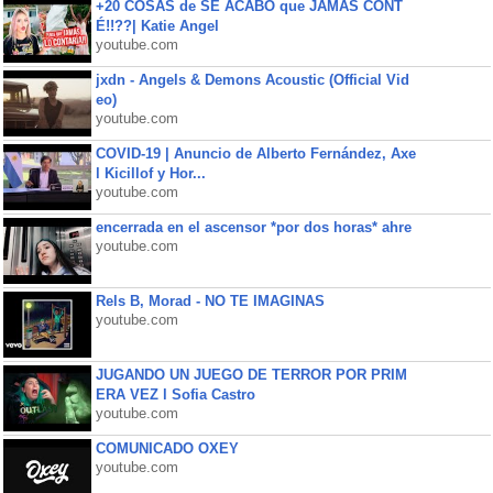
+20 COSAS de SE ACABÓ que JAMÁS CONT
É!!??| Katie Angel
youtube.com
jxdn - Angels & Demons Acoustic (Official Vid
eo)
youtube.com
COVID-19 | Anuncio de Alberto Fernández, Axe
l Kicillof y Hor...
youtube.com
encerrada en el ascensor *por dos horas* ahre
youtube.com
Rels B, Morad - NO TE IMAGINAS
youtube.com
JUGANDO UN JUEGO DE TERROR POR PRIM
ERA VEZ l Sofia Castro
youtube.com
COMUNICADO OXEY
youtube.com