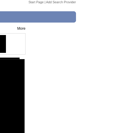
Start Page
|
Add Search Provider
More