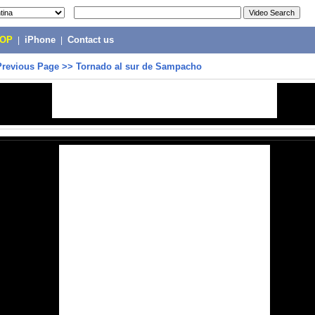
POP
|
iPhone
|
Contact us
Previous Page
>>
Tornado al sur de Sampacho