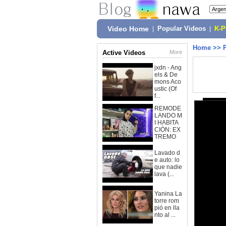
Video Home
|
Popular Videos
|
K-
Home
>>
Active Videos
More
jxdn - Ang
els & De
mons Aco
ustic (Of
f...
REMODE
LANDO M
I HABITA
CIÓN: EX
TREMO
Lavado d
e auto: lo
que nadie
lava (...
Yanina La
torre rom
pió en lla
nto al ...