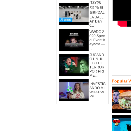
ITZY(있
지) "달라
달라(DAL
LA DALL
A)" Dan
c...
WWDC 2
020 Speci
al Event K
eynote —
...
JUGAND
O UN JU
EGO DE
TERROR
POR PRI
ME...
Popular 
INVESTIG
ANDO MI
WHATSA
PP