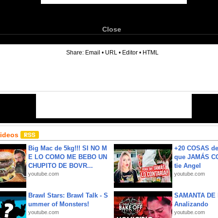
Close
6
Share:
Email
•
URL
•
Editor
•
HTML
Videos
Big Mac de 5kg!!! SI NO M
+20 COSAS d
E LO COMO ME BEBO UN
que JAMÁS CO
CHUPITO DE BOVR...
tie Angel
youtube.com
youtube.com
Brawl Stars: Brawl Talk - S
SAMANTA DE 
ummer of Monsters!
Analizando
youtube.com
youtube.com