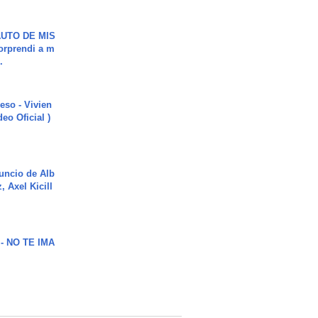
UTO DE MIS
orprendi a m
.
ieso - Vivien
eo Oficial )
uncio de Alb
, Axel Kicill
 - NO TE IMA