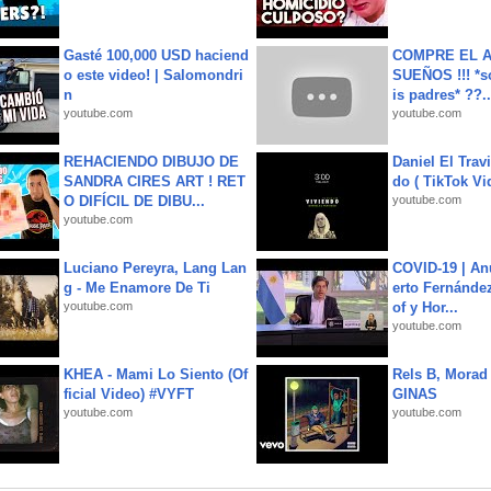
Gasté 100,000 USD haciend
COMPRE EL A
o este video! | Salomondri
SUEÑOS !!! *s
n
is padres* ??..
youtube.com
youtube.com
REHACIENDO DIBUJO DE
Daniel El Trav
SANDRA CIRES ART ! RET
do ( TikTok Vid
O DIFÍCIL DE DIBU...
youtube.com
youtube.com
Luciano Pereyra, Lang Lan
COVID-19 | An
g - Me Enamore De Ti
erto Fernández
youtube.com
of y Hor...
youtube.com
KHEA - Mami Lo Siento (Of
Rels B, Morad
ficial Video) #VYFT
GINAS
youtube.com
youtube.com