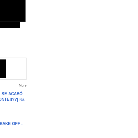
More
e SE ACABÓ
NTÉ!!??| Ka
BAKE OFF -