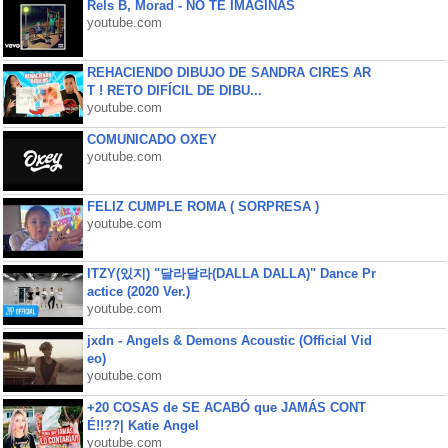
Rels B, Morad - NO TE IMAGINAS
youtube.com
REHACIENDO DIBUJO DE SANDRA CIRES AR
T ! RETO DIFÍCIL DE DIBU...
youtube.com
COMUNICADO OXEY
youtube.com
FELIZ CUMPLE ROMA ( SORPRESA )
youtube.com
ITZY(있지) "달라달라(DALLA DALLA)" Dance Pr
actice (2020 Ver.)
youtube.com
jxdn - Angels & Demons Acoustic (Official Vid
eo)
youtube.com
+20 COSAS de SE ACABÓ que JAMÁS CONT
É!!??| Katie Angel
youtube.com