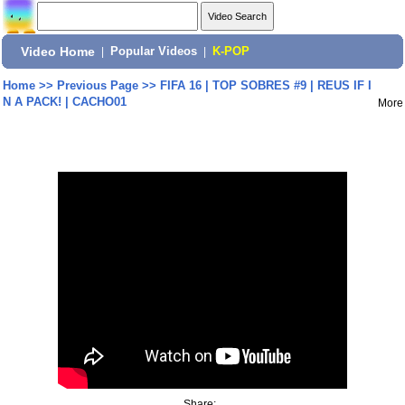
Video Home
|
Popular Videos
|
K-POP
Home
>>
Previous Page
>>
FIFA 16 | TOP SOBRES #9 | REUS IF I
N A PACK! | CACHO01
More
Share: