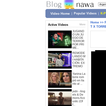
Video Home
|
Popular Videos
|
K-
Home
>>
Active Videos
More
T X TORR
JUGAND
O UN JU
EGO DE
TERROR
POR PRI
ME...
REMODE
LANDO M
I HABITA
CIÓN: EX
TREMO
Yanina La
torre rom
pió en lla
nto al ...
jxdn - Ang
els & De
mons Aco
ustic (Of
f...