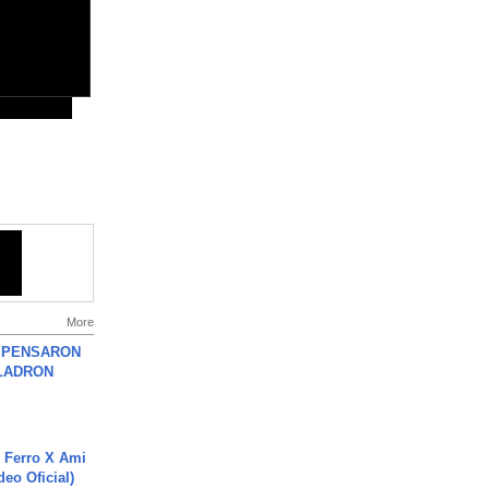
More
S PENSARON
LADRON
 Ferro X Ami
deo Oficial)