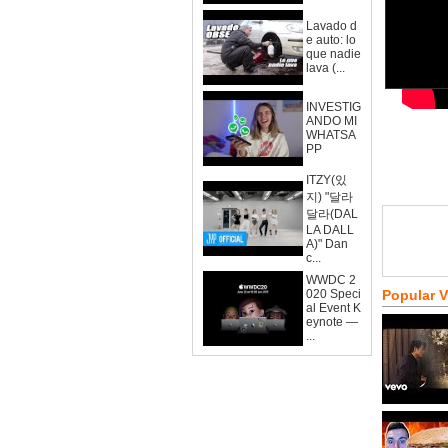
Lavado d
e auto: lo
que nadie
lava (...
INVESTIG
ANDO MI
WHATSA
PP
ITZY(있
지) "달라
달라(DAL
LA DALL
A)" Dan
c...
WWDC 2
020 Speci
Popular 
al Event K
eynote —
...