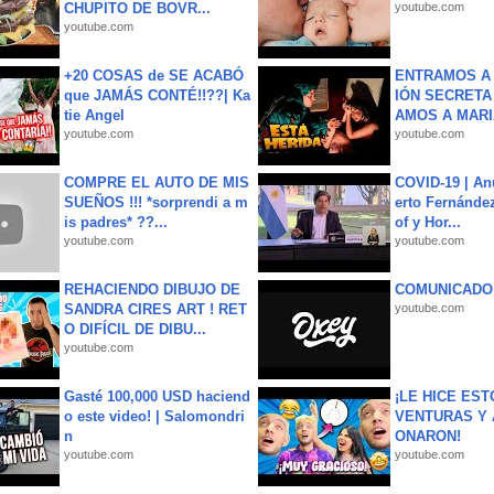
CHUPITO DE BOVR...
youtube.com
youtube.com
+20 COSAS de SE ACABÓ
ENTRAMOS A 
que JAMÁS CONTÉ!!??| Ka
IÓN SECRETA
tie Angel
AMOS A MARIA
youtube.com
youtube.com
COMPRE EL AUTO DE MIS
COVID-19 | An
SUEÑOS !!! *sorprendi a m
erto Fernández
is padres* ??...
of y Hor...
youtube.com
youtube.com
REHACIENDO DIBUJO DE
COMUNICADO
SANDRA CIRES ART ! RET
youtube.com
O DIFÍCIL DE DIBU...
youtube.com
Gasté 100,000 USD haciend
¡LE HICE EST
o este video! | Salomondri
VENTURAS Y 
n
ONARON!
youtube.com
youtube.com