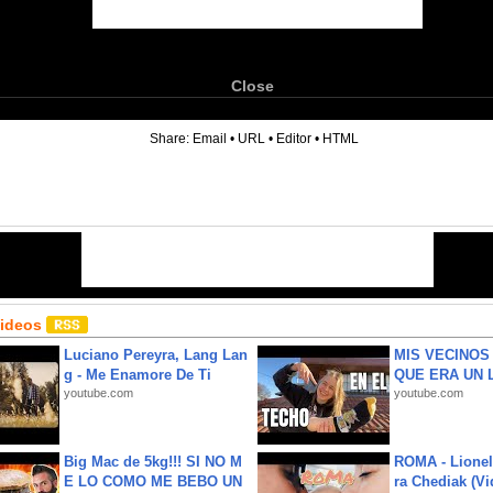
Close
6
Share:
Email
•
URL
•
Editor
•
HTML
Videos
Luciano Pereyra, Lang Lan
MIS VECINO
g - Me Enamore De Ti
QUE ERA UN 
youtube.com
youtube.com
Big Mac de 5kg!!! SI NO M
ROMA - Lionel
E LO COMO ME BEBO UN
ra Chediak (Vi