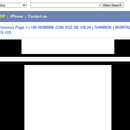
POP
|
iPhone
|
Contact us
Previous Page
>>
UN HOMBRE CON VOZ DE VIEJA | SHINNOK | MORT
ES #15