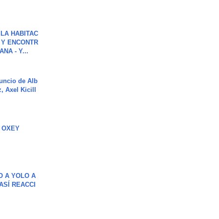
LA HABITAC
 Y ENCONTR
NA - Y...
uncio de Alb
, Axel Kicill
 OXEY
O A YOLO A
ASÍ REACCI