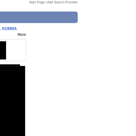
Start Page
|
Add Search Provider
AL KOMBA
More