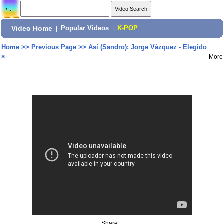
Video Home
|
Popular Videos
|
K-POP
Home
>>
Previous Page
>>
Así (Sandro): Jorge Vázquez - Elegido
s
More
Share: