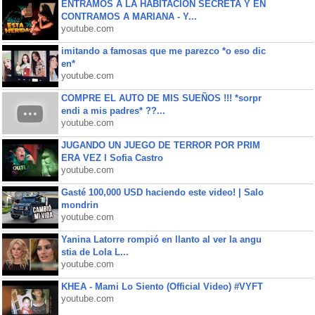
ENTRAMOS A LA HABITACIÓN SECRETA Y EN
CONTRAMOS A MARIANA - Y...
youtube.com
imitando a famosas que me parezco *o eso dic
en*
youtube.com
COMPRE EL AUTO DE MIS SUEÑOS !!! *sorpr
endi a mis padres* ??...
youtube.com
JUGANDO UN JUEGO DE TERROR POR PRIM
ERA VEZ l Sofia Castro
youtube.com
Gasté 100,000 USD haciendo este video! | Salo
mondrin
youtube.com
Yanina Latorre rompió en llanto al ver la angu
stia de Lola L...
youtube.com
KHEA - Mami Lo Siento (Official Video) #VYFT
youtube.com