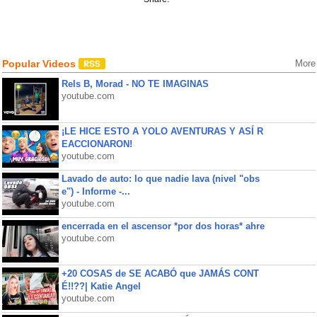
Popular Videos
More
Rels B, Morad - NO TE IMAGINAS
youtube.com
¡LE HICE ESTO A YOLO AVENTURAS Y ASÍ R
EACCIONARON!
youtube.com
Lavado de auto: lo que nadie lava (nivel "obs
e") - Informe -...
youtube.com
encerrada en el ascensor *por dos horas* ahre
youtube.com
+20 COSAS de SE ACABÓ que JAMÁS CONT
É!!??| Katie Angel
youtube.com