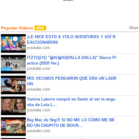
Popular Videos
More
¡LE HICE ESTO A YOLO AVENTURAS Y ASÍ R
EACCIONARON!
youtube.com
ITZY(있지) "달라달라(DALLA DALLA)" Dance Pr
actice (2020 Ver.)
youtube.com
MIS VECINOS PENSARON QUE ERA UN LADR
ON
youtube.com
Yanina Latorre rompió en llanto al ver la angu
stia de Lola L...
youtube.com
Big Mac de 5kg!!! SI NO ME LO COMO ME BE
BO UN CHUPITO DE BOVR...
youtube.com