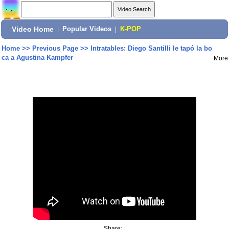
Video Home
|
Popular Videos
|
K-POP
Home
>>
Previous Page
>>
Intratables: Diego Santilli le tapó la bo
ca a Agustina Kampfer
More
Share: