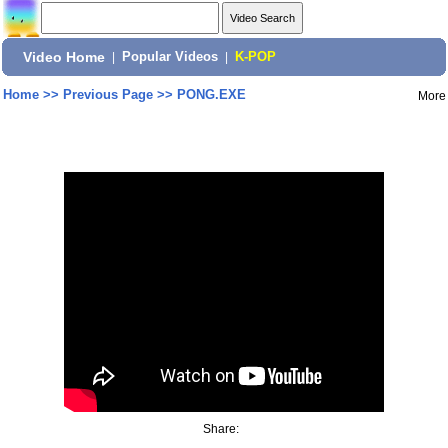
Video Home
|
Popular Videos
|
K-POP
Home
>>
Previous Page
>>
PONG.EXE
More
Share: