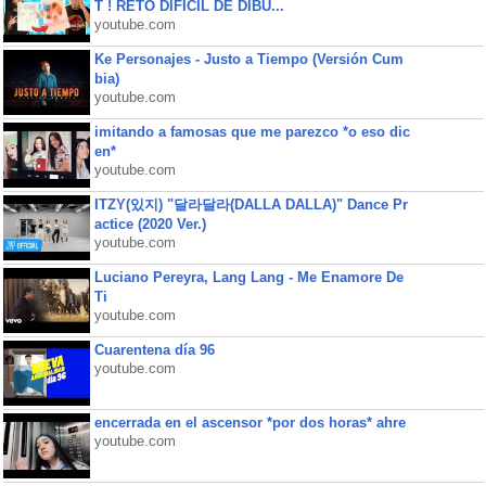
T ! RETO DIFÍCIL DE DIBU...
youtube.com
Ke Personajes - Justo a Tiempo (Versión Cum
bia)
youtube.com
imitando a famosas que me parezco *o eso dic
en*
youtube.com
ITZY(있지) "달라달라(DALLA DALLA)" Dance Pr
actice (2020 Ver.)
youtube.com
Luciano Pereyra, Lang Lang - Me Enamore De
Ti
youtube.com
Cuarentena día 96
youtube.com
encerrada en el ascensor *por dos horas* ahre
youtube.com