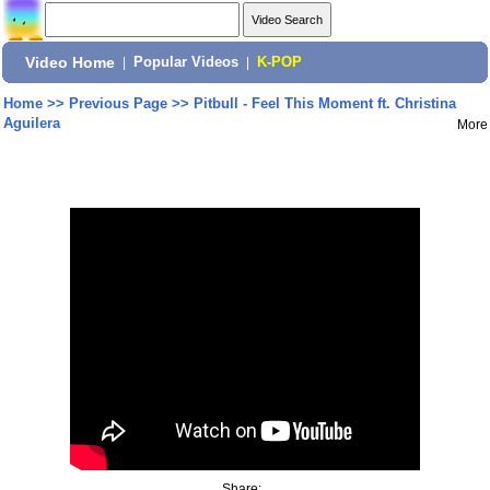
Video Home
|
Popular Videos
|
K-POP
Home
>>
Previous Page
>>
Pitbull - Feel This Moment ft. Christina
Aguilera
More
Share: