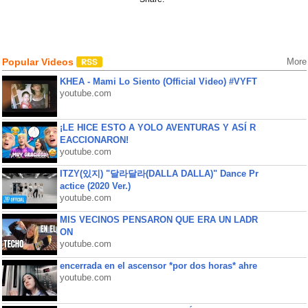
Popular Videos
More
KHEA - Mami Lo Siento (Official Video) #VYFT
youtube.com
¡LE HICE ESTO A YOLO AVENTURAS Y ASÍ R
EACCIONARON!
youtube.com
ITZY(있지) "달라달라(DALLA DALLA)" Dance Pr
actice (2020 Ver.)
youtube.com
MIS VECINOS PENSARON QUE ERA UN LADR
ON
youtube.com
encerrada en el ascensor *por dos horas* ahre
youtube.com