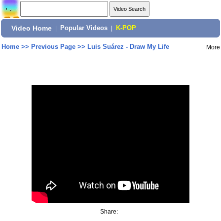
Video Home
|
Popular Videos
|
K-POP
Home
>>
Previous Page
>>
Luis Suárez - Draw My Life
More
Share: