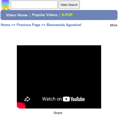
Video Home
|
Popular Videos
|
K-POP
Home
>>
Previous Page
>>
Bienvenida Agustina!
More
Share: