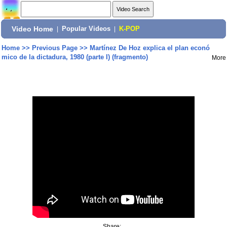
Video Home
|
Popular Videos
|
K-POP
Home
>>
Previous Page
>>
Martínez De Hoz explica el plan econó
mico de la dictadura, 1980 (parte I) (fragmento)
More
Share: