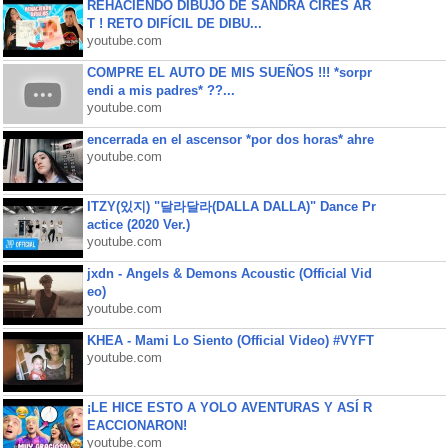
REHACIENDO DIBUJO DE SANDRA CIRES AR
T ! RETO DIFÍCIL DE DIBU...
youtube.com
COMPRE EL AUTO DE MIS SUEÑOS !!! *sorpr
endi a mis padres* ??...
youtube.com
encerrada en el ascensor *por dos horas* ahre
youtube.com
ITZY(있지) "달라달라(DALLA DALLA)" Dance Pr
actice (2020 Ver.)
youtube.com
jxdn - Angels & Demons Acoustic (Official Vid
eo)
youtube.com
KHEA - Mami Lo Siento (Official Video) #VYFT
youtube.com
¡LE HICE ESTO A YOLO AVENTURAS Y ASÍ R
EACCIONARON!
youtube.com