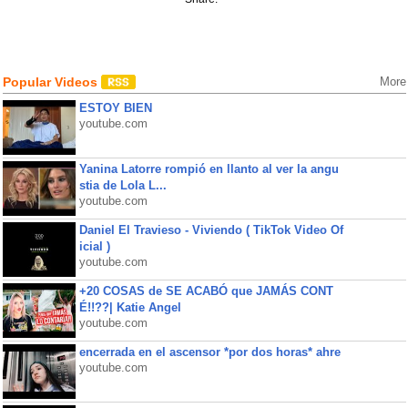
Popular Videos
More
ESTOY BIEN
youtube.com
Yanina Latorre rompió en llanto al ver la angu
stia de Lola L...
youtube.com
Daniel El Travieso - Viviendo ( TikTok Video Of
icial )
youtube.com
+20 COSAS de SE ACABÓ que JAMÁS CONT
É!!??| Katie Angel
youtube.com
encerrada en el ascensor *por dos horas* ahre
youtube.com