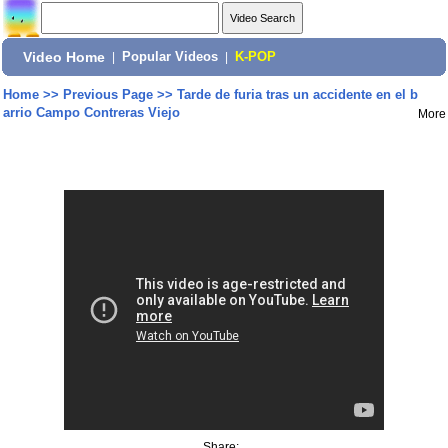
Video Home
|
Popular Videos
|
K-POP
Home
>>
Previous Page
>>
Tarde de furia tras un accidente en el b
arrio Campo Contreras Viejo
More
Share: