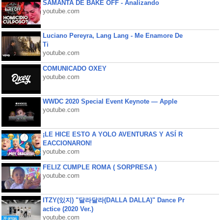
SAMANTA DE BAKE OFF - Analizando
youtube.com
Luciano Pereyra, Lang Lang - Me Enamore De
Ti
youtube.com
COMUNICADO OXEY
youtube.com
WWDC 2020 Special Event Keynote — Apple
youtube.com
¡LE HICE ESTO A YOLO AVENTURAS Y ASÍ R
EACCIONARON!
youtube.com
FELIZ CUMPLE ROMA ( SORPRESA )
youtube.com
ITZY(있지) "달라달라(DALLA DALLA)" Dance Pr
actice (2020 Ver.)
youtube.com